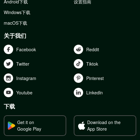
Android下载
设置指南
Windows下载
macOS下载
关于我们
Facebook
Reddit
Twitter
Tiktok
Instagram
Pinterest
Youtube
Linkedln
下载
Get it on
Download on the
Google Play
App Store